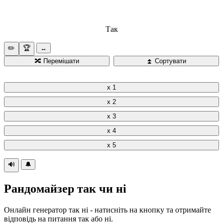
Так
✏️
🏆️
↔️
🔀
Перемішати
⏫️
Сортувати
x 1
x 2
x 3
x 4
x 5
🔊
🔔
Рандомайзер так чи ні
Онлайн генератор так ні - натисніть на кнопку та отримайте
відповідь на питання так або ні.