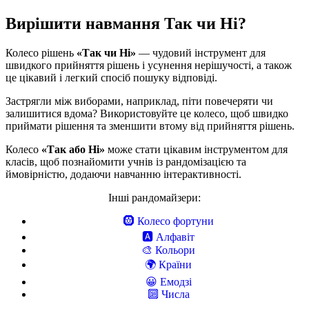
Вирішити навмання Так чи Ні?
Колесо рішень
«Так чи Ні»
— чудовий інструмент для
швидкого прийняття рішень і усунення нерішучості, а також
це цікавий і легкий спосіб пошуку відповіді.
Застрягли між виборами, наприклад, піти повечеряти чи
залишитися вдома? Використовуйте це колесо, щоб швидко
приймати рішення та зменшити втому від прийняття рішень.
Колесо
«Так або Ні»
може стати цікавим інструментом для
класів, щоб познайомити учнів із рандомізацією та
ймовірністю, додаючи навчанню інтерактивності.
Інші рандомайзери:
🛞
Колесо фортуни
🅰️
Алфавіт
🎨
Кольори
🌍️
Країни
😀
Емодзі
🔟
Числа