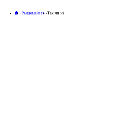
🏠️
Рандомайзер
Так чи ні
