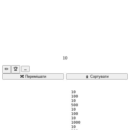
10
✏️
🏆️
↔️
🔀
Перемішати
⏫️
Сортувати