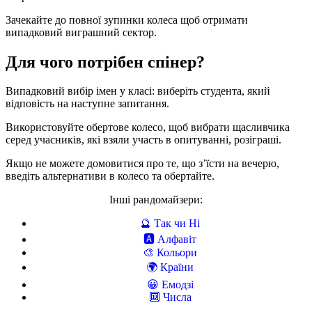
Зачекайте до повної зупинки колеса щоб отримати
випадковий виграшний сектор.
Для чого потрібен спінер?
Випадковий вибір імен у класі: виберіть студента, який
відповість на наступне запитання.
Використовуйте обертове колесо, щоб вибрати щасливчика
серед учасників, які взяли участь в опитуванні, розіграші.
Якщо не можете домовитися про те, що з’їсти на вечерю,
введіть альтернативи в колесо та обертайте.
Інші рандомайзери:
🔮
Так чи Ні
🅰️
Алфавіт
🎨
Кольори
🌍️
Країни
😀
Емодзі
🔟
Числа