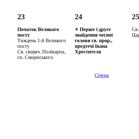
23
24
2
Початок Великого
Перше і друге
Св.
посту
знайдення чесної
Ца
Тиждень 1-й Великого
голови св. прор.,
посту
предтечі Івана
Св. свщмч. Полікарпа,
Хрестителя
єп. Смирнського
Січень