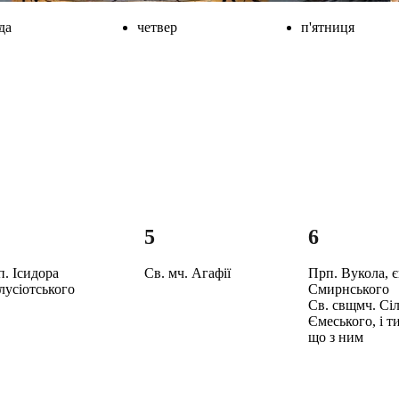
да
четвер
п'ятниця
5
6
. Ісидора
Св. мч. Агафії
Прп. Вукола, є
лусіотського
Смирнського
Св. свщмч. Сіл
Ємеського, і т
що з ним