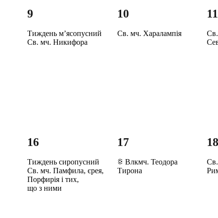
9
10
1
Тиждень м’ясопусний
Св. мч. Харалампія
Св.
Св. мч. Никифора
Сев
16
17
1
Тиждень сиропусний
Влкмч. Теодора
Св.
Св. мч. Памфила, єрея,
Тирона
Ри
Порфирія і тих,
що з ними