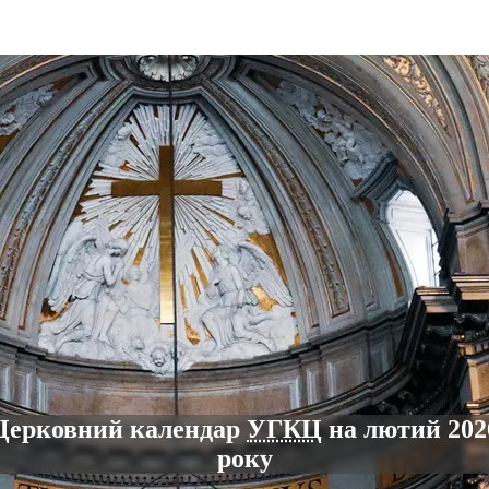
Церковний календар
УГКЦ
на лютий 202
року