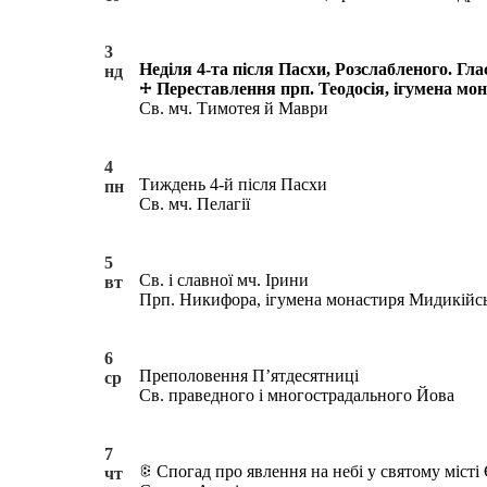
3
Неділя 4-та після Пасхи, Розслабленого. Глас
нд
Переставлення прп. Теодосія, ігумена мо
Св. мч. Тимотея й Маври
4
Тиждень 4-й після Пасхи
пн
Св. мч. Пелагії
5
Св. і славної мч. Ірини
вт
Прп. Никифора, ігумена монастиря Мидикійс
6
Преполовення П’ятдесятниці
ср
Св. праведного і многострадального Йова
7
Спогад про явлення на небі у святому місті
чт