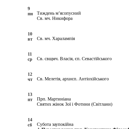
9
Тиждень м’ясопусний
пн
Св. мч. Никифора
10
Св. мч. Харалампія
вт
11
Св. свщмч. Власія, єп. Севастійського
ср
12
Св. Мелетія, архиєп. Антіохійського
чт
13
Прп. Мартиніана
пт
Святих жінок Зої і Фотини (Світлани)
14
Субота заупокійна
сб