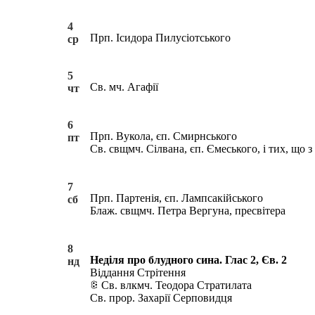
4
Прп. Ісидора Пилусіотського
ср
5
Св. мч. Агафії
чт
6
Прп. Вукола, єп. Смирнського
пт
Св. свщмч. Сілвана, єп. Ємеського, і тих, що 
7
Прп. Партенія, єп. Лампсакійського
сб
Блаж. свщмч. Петра Вергуна, пресвітера
8
Неділя про блудного сина. Глас 2, Єв. 2
нд
Віддання Стрітення
Св. влкмч. Теодора Стратилата
Св. прор. Захарії Серповидця