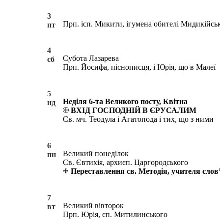
3
Прп. ісп. Микити, ігумена обителі Мидикійськ
пт
4
Субота Лазарева
сб
Прп. Йосифа, піснописця, і Юрія, що в Малеї
5
Неділя 6-та Великого посту, Квітна
нд
ВХІД ГОСПОДНІЙ В ЄРУСАЛИМ
Св. мч. Теодула і Агатопода і тих, що з ними
6
Великий понеділок
пн
Св. Євтихія, архиєп. Царгородського
Переставлення св. Методія, учителя слов
7
Великий вівторок
вт
Прп. Юрія, єп. Митилинського