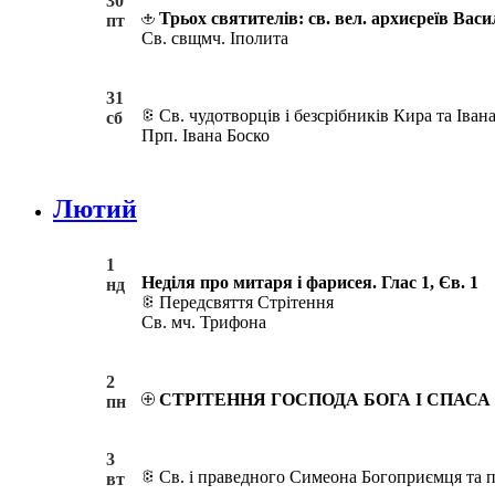
30
Трьох святителів: св. вел. архиєреїв Вас
пт
Св. свщмч. Іполита
31
Св. чудотворців і безсрібників Кира та Іван
сб
Прп. Івана Боско
Лютий
1
Неділя про митаря і фарисея. Глас 1, Єв. 1
нд
Передсвяття Стрітення
Св. мч. Трифона
2
СТРІТЕННЯ ГОСПОДА БОГА І СПАС
пн
3
Св. і праведного Симеона Богоприємця та 
вт