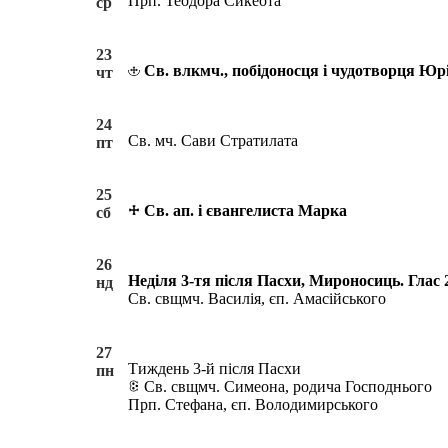
Прп. Теодора Сикеота
ср
23
Св. влкмч., побідоносця і чудотворця Юр
чт
24
Св. мч. Сави Стратилата
пт
25
Св. ап. і євангелиста Марка
сб
26
Неділя 3-тя після Пасхи, Мироносиць. Глас 2
нд
Св. свщмч. Василія, єп. Амасійського
27
Тиждень 3-й після Пасхи
пн
Св. свщмч. Симеона, родича Господнього
Прп. Стефана, єп. Володимирського