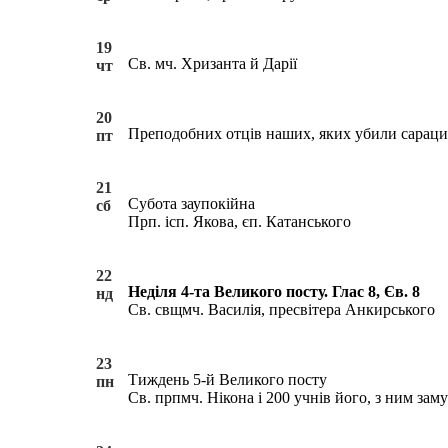
19
Св. мч. Хризанта й Дарії
чт
20
Преподобних отців наших, яких убили сараци
пт
21
Субота заупокійна
сб
Прп. ісп. Якова, єп. Катанського
22
Неділя 4-та Великого посту. Глас 8, Єв. 8
нд
Св. свщмч. Василія, пресвітера Анкирського
23
Тиждень 5-й Великого посту
пн
Св. прпмч. Нікона і 200 учнів його, з ним зам