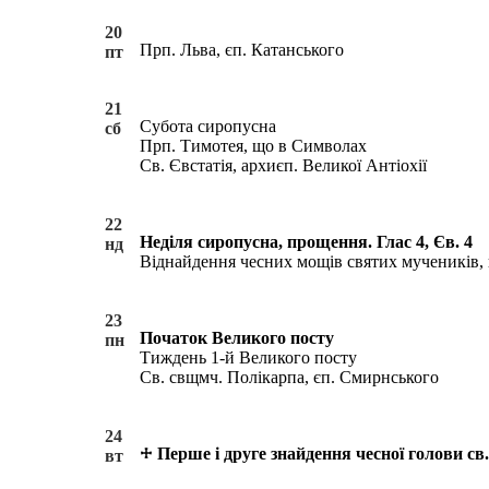
20
Прп. Льва, єп. Катанського
пт
21
Субота сиропусна
сб
Прп. Тимотея, що в Символах
Св. Євстатія, архиєп. Великої Антіохії
22
Неділя сиропусна, прощення. Глас 4, Єв. 4
нд
Віднайдення чесних мощів святих мучеників, 
23
Початок Великого посту
пн
Тиждень 1-й Великого посту
Св. свщмч. Полікарпа, єп. Смирнського
24
Перше і друге знайдення чесної голови св
вт