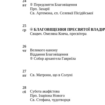
24
Передсвяття Благовіщення
вт
Прп. Захарії
Св. Артемона, єп. Селевкії Пісідійської
25
БЛАГОВІЩЕННЯ ПРЕСВЯТОЇ ВЛАДИ
ср
Свщмч. Омеляна Ковча, пресвітера
26
Великого канону
чт
Віддання Благовіщення
Собор архангела Гавриїла
27
Св. Матрони, що в Солуні
пт
28
Субота акафістова
сб
Прп. Іларіона Нового
Св. Стефана, чудотворця