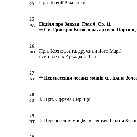
Прп. Ксенії Римлянки
сб
25
Неділя про Закхея. Глас 8, Єв. 11
нд
Св. Григорія Богослова, архиєп. Царгоро
26
Прп. Ксенофонта, дружини його Марії
пн
і синів їхніх Аркадія та Івана
27
Перенесення чесних мощів св. Івана Золо
вт
28
Прп. Єфрема Сирійця
ср
29
Перенесення мощів св. свщмч. Ігнатія Бого
чт