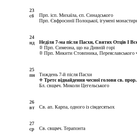
23
Прп. ісп. Михаїла, єп. Синадського
сб
Прп. Євфросинії Полоцької, ігумені монастир
24
Неділя 7-ма після Пасхи, Святих Отців I Все
нд
Прп. Симеона, що на Дивній горі
Прп. Микити Стовпника, Переяславського 
25
Тиждень 7-й після Пасхи
пн
Третє віднайдення чесної голови св. прор
Бл. свщмч. Миколи Цегельського
26
Св. ап. Карпа, одного із сімдесятьох
вт
27
Св. свщмч. Терапонта
ср