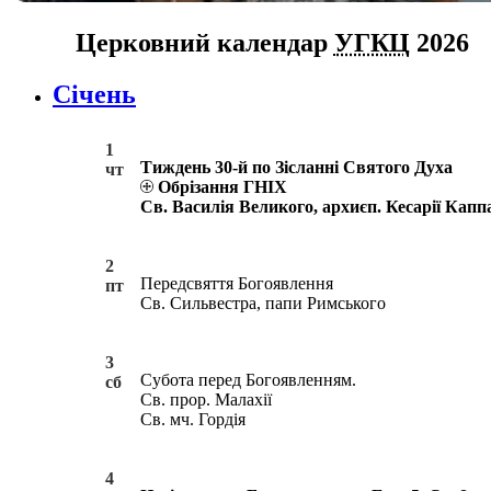
Церковний календар
УГКЦ
2026
Січень
1
Тиждень 30-й по Зісланні Святого Духа
чт
Обрізання ГНІХ
Св. Василія Великого, архиєп. Кесарії Капп
2
Передсвяття Богоявлення
пт
Св. Сильвестра, папи Римського
3
Субота перед Богоявленням.
сб
Св. прор. Малахії
Св. мч. Гордія
4