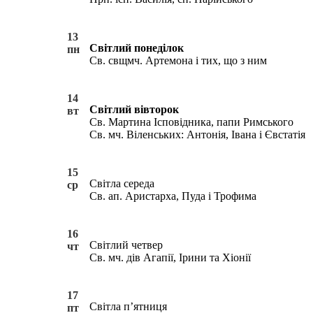
13
Світлий понеділок
пн
Св. свщмч. Артемона і тих, що з ним
14
Світлий вівторок
вт
Св. Мартина Ісповідника, папи Римського
Св. мч. Віленських: Антонія, Івана і Євстатія
15
Світла середа
ср
Св. ап. Аристарха, Пуда і Трофима
16
Світлий четвер
чт
Св. мч. дів Агапії, Ірини та Хіонії
17
Світла п’ятниця
пт