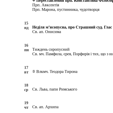
Переставлення прп. Константина Філософ
Прп. Авксентія
Прп. Марона, пустинника, чудотворця
15
Неділя м’ясопусна, про Страшний суд. Глас 3
нд
Св. ап. Онисима
16
Тиждень сиропусний
пн
Св. мч. Памфила, єрея, Порфирія і тих, що з 
17
Влкмч. Теодора Тирона
вт
18
Св. Льва, папи Римського
ср
19
Св. ап. Архипа
чт