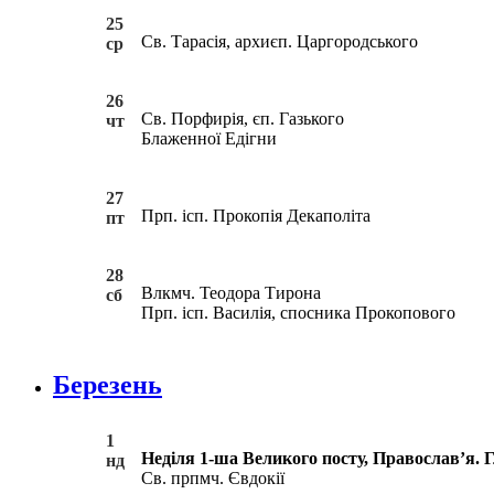
25
Св. Тарасія, архиєп. Царгородського
ср
26
Св. Порфирія, єп. Газького
чт
Блаженної Едігни
27
Прп. ісп. Прокопія Декаполіта
пт
28
Влкмч. Теодора Тирона
сб
Прп. ісп. Василія, спосника Прокопового
Березень
1
Неділя 1-ша Великого посту, Православ’я. Гл
нд
Св. прпмч. Євдокії