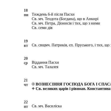
18
Тиждень 6-й після Пасхи
пн
Св. мч. Теодота (Богдана), що в Анкирі
Св. мч. Петра, Діонисія і тих, що з ними
Св. семи дів
19
Св. свщмч. Патрикія, єп. Пруського, і тих, що
вт
20
Віддання Пасхи
ср
Св. мч. Талалея
21
ВОЗНЕСІННЯ ГОСПОДА БОГА І СПА
чт
Св. великих царів і рівноап. Константина
22
Св. мч. Василіска
пт