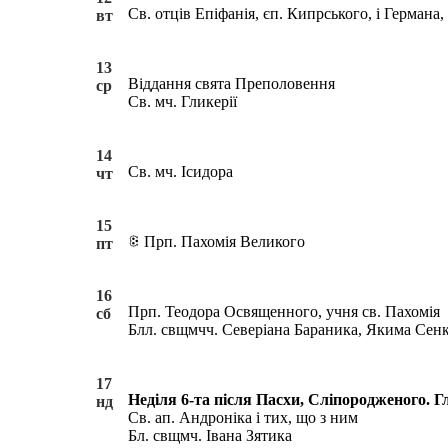
Св. отців Епіфанія, єп. Кипрського, і Германа
вт
13
Віддання свята Преполовення
ср
Св. мч. Гликерії
14
Св. мч. Ісидора
чт
15
Прп. Пахомія Великого
пт
16
Прп. Теодора Освященного, учня св. Пахомія
сб
Блл. свщмчч. Северіана Бараника, Якима Сенкі
17
Неділя 6-та після Пасхи, Сліпородженого. Гл
нд
Св. ап. Андроніка і тих, що з ним
Бл. свщмч. Івана Зятика