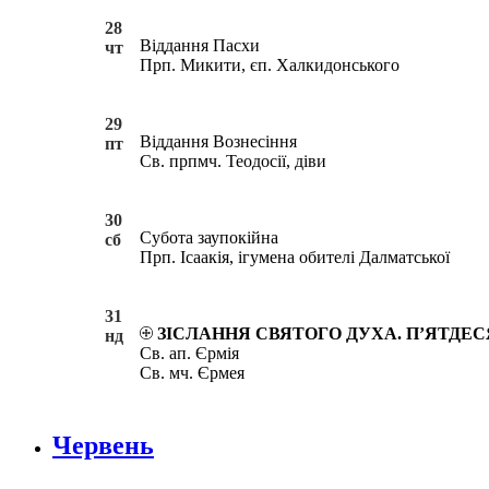
28
Віддання Пасхи
чт
Прп. Микити, єп. Халкидонського
29
Віддання Вознесіння
пт
Св. прпмч. Теодосії, діви
30
Субота заупокійна
сб
Прп. Ісаакія, ігумена обителі Далматської
31
ЗІСЛАННЯ СВЯТОГО ДУХА. П’ЯТДЕ
нд
Св. ап. Єрмія
Св. мч. Єрмея
Червень