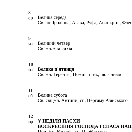
8
Велика середа
ср
Св. ап. Іродіона, Агава, Руфа, Асинкріта, Фле
9
Великий четвер
чт
Св. мч. Євпсихія
10
Велика п’ятниця
пт
Св. мч. Терентія, Помпія і тих, що з ними
11
Велика субота
сб
Св. свщмч. Антипи, єп. Пергаму Азійського
12
НЕДІЛЯ ПАСХИ
нд
ВОСКРЕСІННЯ ГОСПОДА І СПАСА НА
Прп. ісп. Василія, єп. Парійського