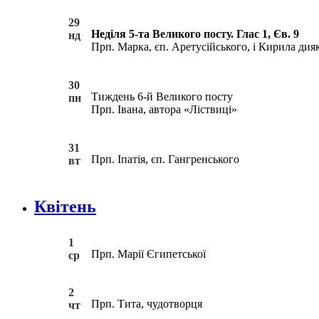
29
Неділя 5-та Великого посту. Глас 1, Єв. 9
нд
Прп. Марка, єп. Аретусійського, і Кирила дия
30
Тиждень 6-й Великого посту
пн
Прп. Івана, автора «Ліствиці»
31
Прп. Іпатія, єп. Гангренського
вт
Квітень
1
Прп. Марії Єгипетської
ср
2
Прп. Тита, чудотворця
чт