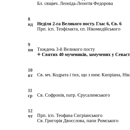
Бл. свщмч. Леоніда-Леонтія Федорова
8
Неділя 2-га Великого посту. Глас 6, Єв. 6
нд
Прп. ісп. Теофілакта, єп. Нікомидійського
9
Тиждень 3-й Великого посту
пн
Святих 40 мучеників, замучених у Севаст
10
Св. мч. Кодрата і тих, що з ним: Кипріана, Ні
вт
11
Св. Софронія, патр. Єрусалимського
ср
12
Прп. ісп. Теофана Сигріанського
чт
Св. Григорія Двоєслова, папи Римського