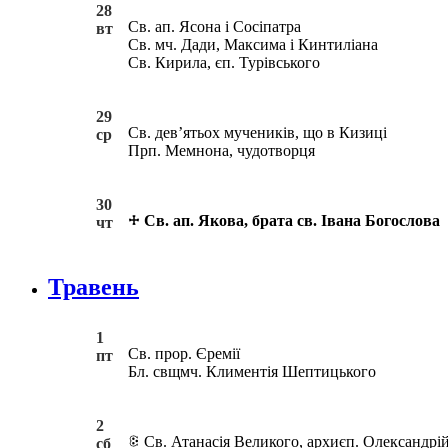
28
Св. ап. Ясона і Сосіпатра
вт
Св. мч. Дади, Максима і Кинтиліана
Св. Кирила, єп. Турівського
29
Св. дев’ятьох мучеників, що в Кизиці
ср
Прп. Мемнона, чудотворця
30
Св. ап. Якова, брата св. Івана Богослова
чт
Травень
1
Св. прор. Єремії
пт
Бл. свщмч. Климентія Шептицького
2
Св. Атанасія Великого, архиєп. Олександрі
сб