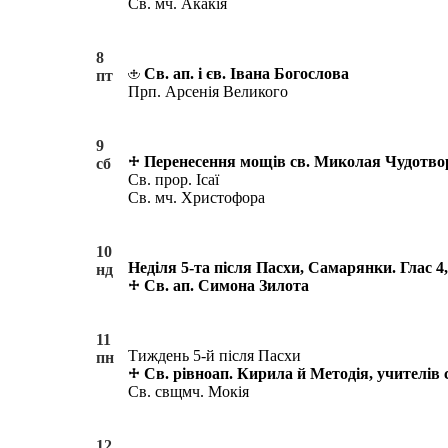
Св. мч. Акакія
8
Св. ап. і єв. Івана Богослова
пт
Прп. Арсенія Великого
9
Перенесення мощів св. Миколая Чудотвор
сб
Св. прор. Ісаї
Св. мч. Христофора
10
Неділя 5-та після Пасхи, Самарянки. Глас 4,
нд
Св. ап. Симона Зилота
11
Тиждень 5-й після Пасхи
пн
Св. рівноап. Кирила й Методія, учителів
Св. свщмч. Мокія
12