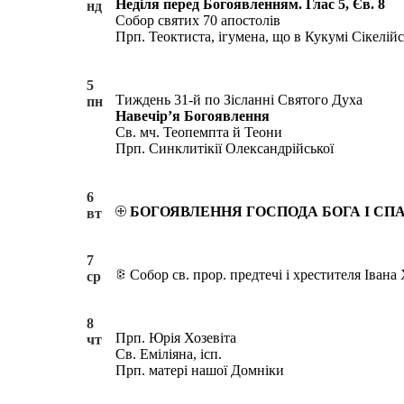
Неділя перед Богоявленням. Глас 5, Єв. 8
нд
Собор святих 70 апостолів
Прп. Теоктиста, ігумена, що в Кукумі Сікелійс
5
Тиждень 31-й по Зісланні Святого Духа
пн
Навечір’я Богоявлення
Св. мч. Теопемпта й Теони
Прп. Синклитікії Олександрійської
6
БОГОЯВЛЕННЯ ГОСПОДА БОГА І СП
вт
7
Собор св. прор. предтечі і хрестителя Івана
ср
8
Прп. Юрія Хозевіта
чт
Св. Еміліяна, ісп.
Прп. матері нашої Домніки