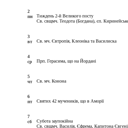
2
Тиждень 2-й Великого посту
пн
Св. свщмч. Теодота (Богдана), єп. Киринейськ
3
Св. мч. Євтропія, Клеоніка та Василиска
вт
4
Прп. Герасима, що на Йордані
ср
5
Св. мч. Конона
чт
6
Святих 42 мучеників, що в Аморії
пт
7
Субота заупокійна
сб
Св. свщмч. Василія, Єфрема, Капитона Євгенія