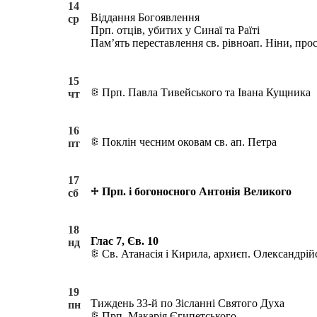
14
Віддання Богоявлення
ср
Прп. отців, убитих у Синаї та Раїті
Пам’ять переставлення св. рівноап. Ніни, прос
15
Прп. Павла Тивейського та Івана Кущника
чт
16
Поклін чесним оковам св. ап. Петра
пт
17
Прп. і богоносного Антонія Великого
сб
18
Глас 7, Єв. 10
нд
Св. Атанасія і Кирила, архиєп. Олександрій
19
Тиждень 33-й по Зісланні Святого Духа
пн
Прп. Макарія Єгипетського