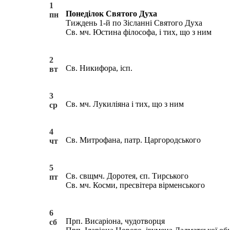
1
Понеділок Святого Духа
пн
Тиждень 1-й по Зісланні Святого Духа
Св. мч. Юстина філософа, і тих, що з ним
2
Св. Никифора, ісп.
вт
3
Св. мч. Лукиліяна і тих, що з ним
ср
4
Св. Митрофана, патр. Царгородського
чт
5
Св. свщмч. Доротея, єп. Тирського
пт
Св. мч. Косми, пресвітера вірменського
6
Прп. Висаріона, чудотворця
сб