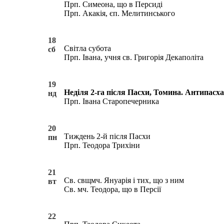
Прп. Симеона, що в Персиді
Прп. Акакія, єп. Мелитинського
18
Світла субота
сб
Прп. Івана, учня св. Григорія Декаполіта
19
Неділя 2-га після Пасхи, Томина. Антипасха.
нд
Прп. Івана Старопечерника
20
Тиждень 2-й після Пасхи
пн
Прп. Теодора Трихіни
21
Св. свщмч. Януарія і тих, що з ним
вт
Св. мч. Теодора, що в Персії
22