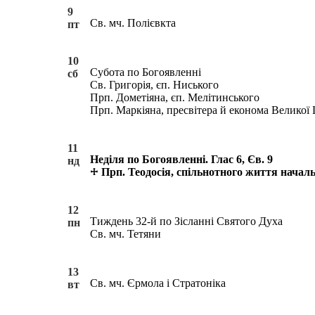
9
Св. мч. Полієвкта
пт
10
Субота по Богоявленні
сб
Св. Григорія, єп. Ниського
Прп. Дометіяна, єп. Мелітинського
Прп. Маркіяна, пресвітера й економа Великої
11
Неділя по Богоявленні. Глас 6, Єв. 9
нд
Прп. Теодосія, спільнотного життя начал
12
Тиждень 32-й по Зісланні Святого Духа
пн
Св. мч. Тетяни
13
Св. мч. Єрмола і Стратоніка
вт