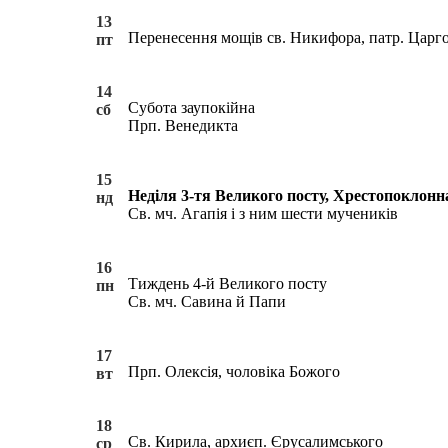
13
Перенесення мощів св. Никифора, патр. Царг
пт
14
Субота заупокійна
сб
Прп. Венедикта
15
Неділя 3-тя Великого посту, Хрестопоклонна.
нд
Св. мч. Агапія і з ним шести мучеників
16
Тиждень 4-й Великого посту
пн
Св. мч. Савина й Папи
17
Прп. Олексія, чоловіка Божого
вт
18
Св. Кирила, архиєп. Єрусалимського
ср