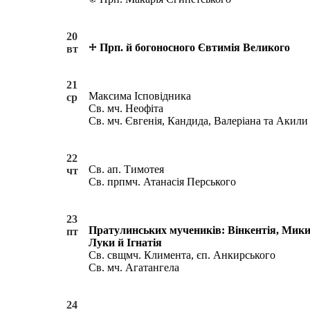
20
Прп. й богоносного Євтимія Великого
вт
21
Максима Ісповідника
ср
Св. мч. Неофіта
Св. мч. Євгенія, Кандида, Валеріана та Акили
22
Св. ап. Тимотея
чт
Св. прпмч. Атанасія Перського
23
Пратулинських мучеників: Вінкентія, Мики
пт
Луки й Ігнатія
Св. свщмч. Климента, єп. Анкирського
Св. мч. Агатангела
24