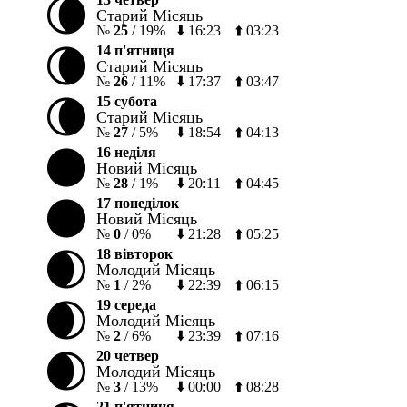
🌘
Старий Місяць
№
25
/
19%
⬇️
16:23
⬆️
03:23
🌘
14 п'ятниця
Старий Місяць
№
26
/
11%
⬇️
17:37
⬆️
03:47
🌘
15 субота
Старий Місяць
№
27
/
5%
⬇️
18:54
⬆️
04:13
🌑
16 неділя
Новий Місяць
№
28
/
1%
⬇️
20:11
⬆️
04:45
🌑
17 понеділок
Новий Місяць
№
0
/
0%
⬇️
21:28
⬆️
05:25
🌒
18 вівторок
Молодий Місяць
№
1
/
2%
⬇️
22:39
⬆️
06:15
🌒
19 середа
Молодий Місяць
№
2
/
6%
⬇️
23:39
⬆️
07:16
🌒
20 четвер
Молодий Місяць
№
3
/
13%
⬇️
00:00
⬆️
08:28
21 п'ятниця