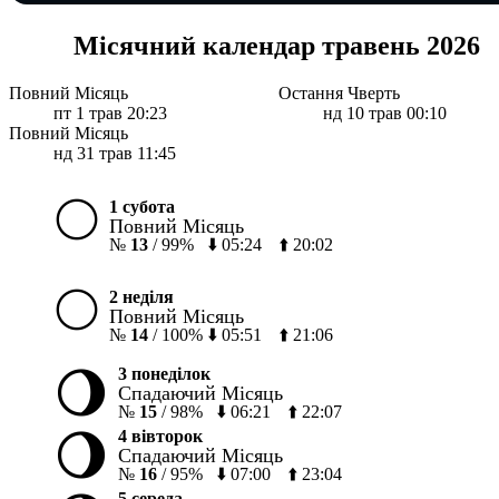
Місячний календар травень 2026
Повний Місяць
Остання Чверть
пт 1 трав 20:23
нд 10 трав 00:10
Повний Місяць
нд 31 трав 11:45
🌕
1 субота
Повний Місяць
№
13
/
99%
⬇️
05:24
⬆️
20:02
🌕
2 неділя
Повний Місяць
№
14
/
100%
⬇️
05:51
⬆️
21:06
🌖
3 понеділок
Спадаючий Місяць
№
15
/
98%
⬇️
06:21
⬆️
22:07
🌖
4 вівторок
Спадаючий Місяць
№
16
/
95%
⬇️
07:00
⬆️
23:04
5 середа