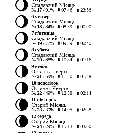
🌖
Спадаючий Місяць
№
17
/
91%
⬇️
07:46
⬆️
23:56
🌖
6 четвер
Спадаючий Місяць
№
18
/
84%
⬇️
08:39
⬆️
00:00
🌖
7 п'ятниця
Спадаючий Місяць
№
19
/
77%
⬇️
09:39
⬆️
00:40
🌖
8 субота
Спадаючий Місяць
№
20
/
68%
⬇️
10:44
⬆️
01:16
🌗
9 неділя
Остання Чверть
№
21
/
59%
⬇️
11:50
⬆️
01:48
🌗
10 понеділок
Остання Чверть
№
22
/
49%
⬇️
12:58
⬆️
02:14
🌘
11 вівторок
Старий Місяць
№
23
/
39%
⬇️
14:05
⬆️
02:38
🌘
12 середа
Старий Місяць
№
24
/
29%
⬇️
15:13
⬆️
03:00
13 четвер