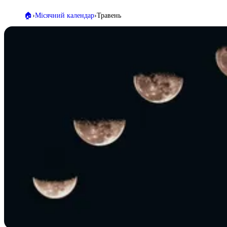
🏠️
Місячний календар
Травень