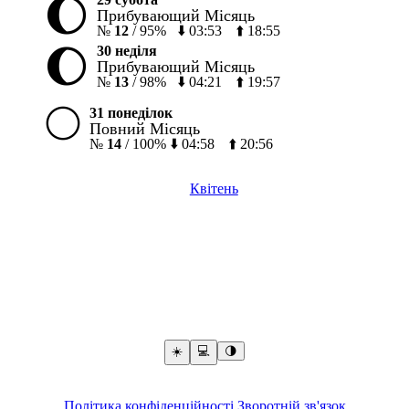
🌔
Прибувающий Місяць
№
12
/
95%
⬇️
03:53
⬆️
18:55
🌔
30 неділя
Прибувающий Місяць
№
13
/
98%
⬇️
04:21
⬆️
19:57
🌕
31 понеділок
Повний Місяць
№
14
/
100%
⬇️
04:58
⬆️
20:56
Квітень
☀️
💻️
🌗
Політика конфіденційності
Зворотній зв'язок