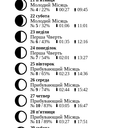
🌒
Молодий Місяць
№
4
/
22%
⬇️
00:27
⬆️
09:45
🌒
22 субота
Молодий Місяць
№
5
/
32%
⬇️
01:06
⬆️
11:01
🌓
23 неділя
Перша Чверть
№
6
/
43%
⬇️
01:35
⬆️
12:16
🌓
24 понеділок
Перша Чверть
№
7
/
54%
⬇️
02:01
⬆️
13:27
🌔
25 вівторок
Прибувающий Місяць
№
8
/
65%
⬇️
02:23
⬆️
14:36
🌔
26 середа
Прибувающий Місяць
№
9
/
74%
⬇️
02:44
⬆️
15:42
🌔
27 четвер
Прибувающий Місяць
№
10
/
83%
⬇️
03:05
⬆️
16:47
🌔
28 п'ятниця
Прибувающий Місяць
№
11
/
89%
⬇️
03:27
⬆️
17:51
29 субота