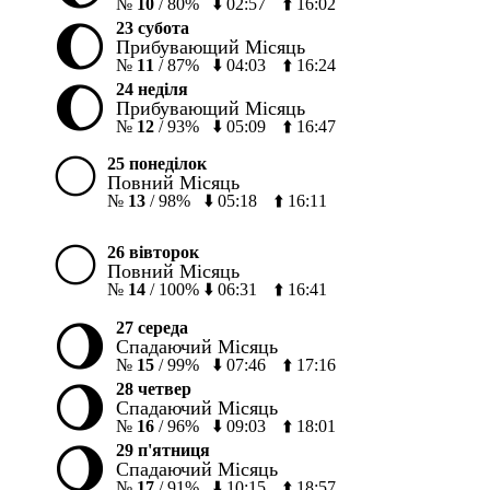
№
10
/
80%
⬇️
02:57
⬆️
16:02
🌔
23 субота
Прибувающий Місяць
№
11
/
87%
⬇️
04:03
⬆️
16:24
🌔
24 неділя
Прибувающий Місяць
№
12
/
93%
⬇️
05:09
⬆️
16:47
🌕
25 понеділок
Повний Місяць
№
13
/
98%
⬇️
05:18
⬆️
16:11
🌕
26 вівторок
Повний Місяць
№
14
/
100%
⬇️
06:31
⬆️
16:41
🌖
27 середа
Спадаючий Місяць
№
15
/
99%
⬇️
07:46
⬆️
17:16
🌖
28 четвер
Спадаючий Місяць
№
16
/
96%
⬇️
09:03
⬆️
18:01
🌖
29 п'ятниця
Спадаючий Місяць
№
17
/
91%
⬇️
10:15
⬆️
18:57