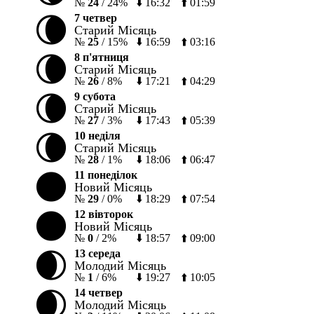
№
24
/
24%
⬇️
16:32
⬆️
01:59
🌘
7 четвер
Старий Місяць
№
25
/
15%
⬇️
16:59
⬆️
03:16
🌘
8 п'ятниця
Старий Місяць
№
26
/
8%
⬇️
17:21
⬆️
04:29
🌘
9 субота
Старий Місяць
№
27
/
3%
⬇️
17:43
⬆️
05:39
🌘
10 неділя
Старий Місяць
№
28
/
1%
⬇️
18:06
⬆️
06:47
🌑
11 понеділок
Новий Місяць
№
29
/
0%
⬇️
18:29
⬆️
07:54
🌑
12 вівторок
Новий Місяць
№
0
/
2%
⬇️
18:57
⬆️
09:00
🌒
13 середа
Молодий Місяць
№
1
/
6%
⬇️
19:27
⬆️
10:05
🌒
14 четвер
Молодий Місяць