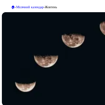
🏠️
Місячний календар
Жовтень