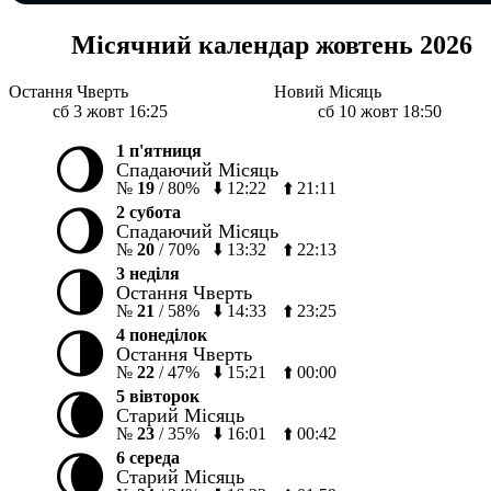
Місячний календар жовтень 2026
Остання Чверть
Новий Місяць
сб 3 жовт 16:25
сб 10 жовт 18:50
🌖
1 п'ятниця
Спадаючий Місяць
№
19
/
80%
⬇️
12:22
⬆️
21:11
🌖
2 субота
Спадаючий Місяць
№
20
/
70%
⬇️
13:32
⬆️
22:13
🌗
3 неділя
Остання Чверть
№
21
/
58%
⬇️
14:33
⬆️
23:25
🌗
4 понеділок
Остання Чверть
№
22
/
47%
⬇️
15:21
⬆️
00:00
🌘
5 вівторок
Старий Місяць
№
23
/
35%
⬇️
16:01
⬆️
00:42
🌘
6 середа
Старий Місяць