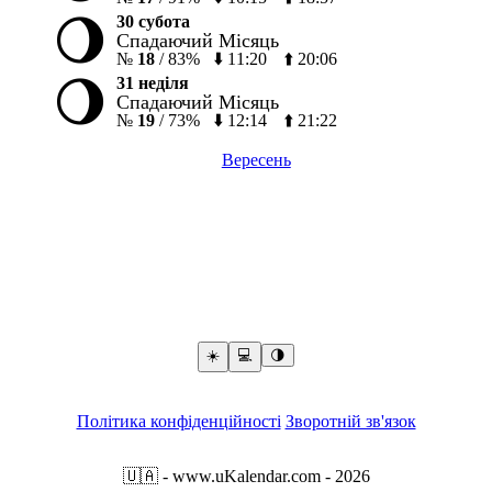
🌖
30 субота
Спадаючий Місяць
№
18
/
83%
⬇️
11:20
⬆️
20:06
🌖
31 неділя
Спадаючий Місяць
№
19
/
73%
⬇️
12:14
⬆️
21:22
Вересень
☀️
💻️
🌗
Політика конфіденційності
Зворотній зв'язок
🇺🇦
- www.uKalendar.com
- 2026