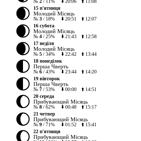
№
2
/
11%
⬇️
20:06
⬆️
11:08
🌒
15 п'ятниця
Молодий Місяць
№
3
/
18%
⬇️
20:51
⬆️
12:07
🌒
16 субота
Молодий Місяць
№
4
/
25%
⬇️
21:43
⬆️
12:58
🌒
17 неділя
Молодий Місяць
№
5
/
34%
⬇️
22:42
⬆️
13:44
🌓
18 понеділок
Перша Чверть
№
6
/
43%
⬇️
23:44
⬆️
14:20
🌓
19 вівторок
Перша Чверть
№
7
/
53%
⬇️
00:00
⬆️
14:51
🌔
20 середа
Прибувающий Місяць
№
8
/
62%
⬇️
00:48
⬆️
15:17
🌔
21 четвер
Прибувающий Місяць
№
9
/
71%
⬇️
01:52
⬆️
15:41
🌔
22 п'ятниця
Прибувающий Місяць