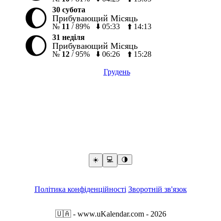
🌔
30 субота
Прибувающий Місяць
№
11
/
89%
⬇️
05:33
⬆️
14:13
🌔
31 неділя
Прибувающий Місяць
№
12
/
95%
⬇️
06:26
⬆️
15:28
Грудень
☀️
💻️
🌗
Політика конфіденційності
Зворотній зв'язок
🇺🇦
- www.uKalendar.com
- 2026