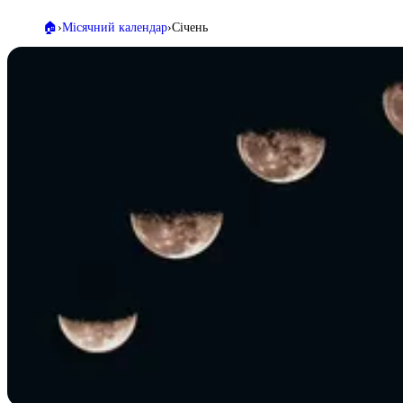
🏠️
Місячний календар
Січень