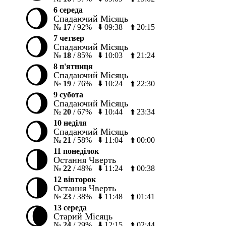
🌖
6 середа
Спадаючий Місяць
№
17
/
92%
⬇️
09:38
⬆️
20:15
🌖
7 четвер
Спадаючий Місяць
№
18
/
85%
⬇️
10:03
⬆️
21:24
🌖
8 п'ятниця
Спадаючий Місяць
№
19
/
76%
⬇️
10:24
⬆️
22:30
🌖
9 субота
Спадаючий Місяць
№
20
/
67%
⬇️
10:44
⬆️
23:34
🌖
10 неділя
Спадаючий Місяць
№
21
/
58%
⬇️
11:04
⬆️
00:00
🌗
11 понеділок
Остання Чверть
№
22
/
48%
⬇️
11:24
⬆️
00:38
🌗
12 вівторок
Остання Чверть
№
23
/
38%
⬇️
11:48
⬆️
01:41
🌘
13 середа
Старий Місяць
№
24
/
29%
⬇️
12:15
⬆️
02:44