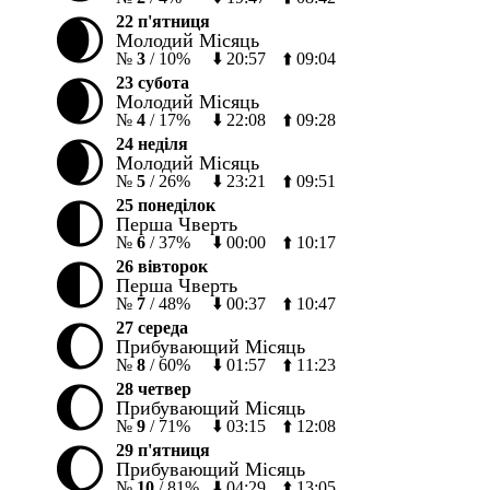
🌒
22 п'ятниця
Молодий Місяць
№
3
/
10%
⬇️
20:57
⬆️
09:04
🌒
23 субота
Молодий Місяць
№
4
/
17%
⬇️
22:08
⬆️
09:28
🌒
24 неділя
Молодий Місяць
№
5
/
26%
⬇️
23:21
⬆️
09:51
🌓
25 понеділок
Перша Чверть
№
6
/
37%
⬇️
00:00
⬆️
10:17
🌓
26 вівторок
Перша Чверть
№
7
/
48%
⬇️
00:37
⬆️
10:47
🌔
27 середа
Прибувающий Місяць
№
8
/
60%
⬇️
01:57
⬆️
11:23
🌔
28 четвер
Прибувающий Місяць
№
9
/
71%
⬇️
03:15
⬆️
12:08
🌔
29 п'ятниця
Прибувающий Місяць
№
10
/
81%
⬇️
04:29
⬆️
13:05