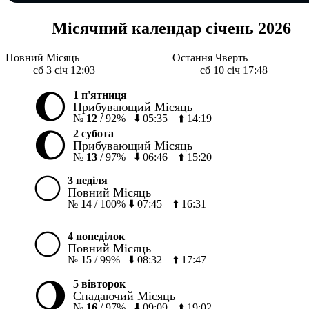
Місячний календар січень 2026
Повний Місяць
Остання Чверть
сб 3 січ 12:03
сб 10 січ 17:48
🌔
1 п'ятниця
Прибувающий Місяць
№
12
/
92%
⬇️
05:35
⬆️
14:19
🌔
2 субота
Прибувающий Місяць
№
13
/
97%
⬇️
06:46
⬆️
15:20
🌕
3 неділя
Повний Місяць
№
14
/
100%
⬇️
07:45
⬆️
16:31
🌕
4 понеділок
Повний Місяць
№
15
/
99%
⬇️
08:32
⬆️
17:47
🌖
5 вівторок
Спадаючий Місяць
№
16
/
97%
⬇️
09:09
⬆️
19:02