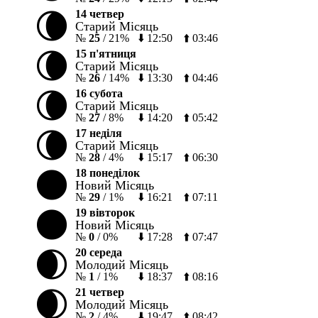
🌘
14 четвер
Старий Місяць
№
25
/
21%
⬇️
12:50
⬆️
03:46
🌘
15 п'ятниця
Старий Місяць
№
26
/
14%
⬇️
13:30
⬆️
04:46
🌘
16 субота
Старий Місяць
№
27
/
8%
⬇️
14:20
⬆️
05:42
🌘
17 неділя
Старий Місяць
№
28
/
4%
⬇️
15:17
⬆️
06:30
🌑
18 понеділок
Новий Місяць
№
29
/
1%
⬇️
16:21
⬆️
07:11
🌑
19 вівторок
Новий Місяць
№
0
/
0%
⬇️
17:28
⬆️
07:47
🌒
20 середа
Молодий Місяць
№
1
/
1%
⬇️
18:37
⬆️
08:16
🌒
21 четвер
Молодий Місяць
№
2
/
4%
⬇️
19:47
⬆️
08:42